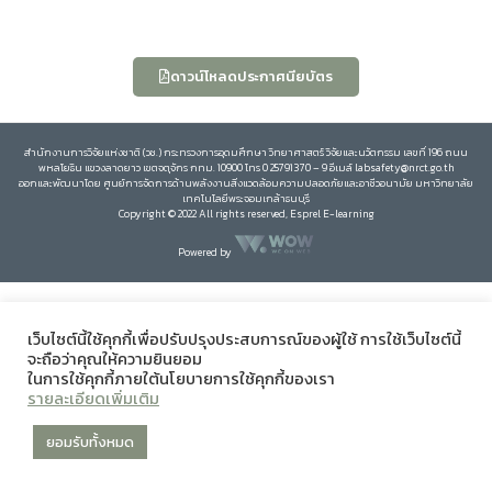
ดาวน์โหลดประกาศนียบัตร
สำนักงานการวิจัยแห่งชาติ (วช.) กระทรวงการอุดมศึกษา วิทยาศาสตร์ วิจัยและนวัตกรรม เลขที่ 196 ถนน
พหลโยธิน แขวงลาดยาว เขตจตุจักร กทม. 10900 โทร 0 25791370 – 9 อีเมล์ labsafety@nrct.go.th
ออกและพัฒนาโดย ศูนย์การจัดการด้านพลังงานสิ่งแวดล้อมความปลอดภัยและอาชีวอนามัย มหาวิทยาลัย
เทคโนโลยีพระจอมเกล้าธนบุรี
Copyright © 2022 All rights reserved, Esprel E-learning
Powered by
เว็บไซต์นี้ใช้คุกกี้เพื่อปรับปรุงประสบการณ์ของผู้ใช้ การใช้เว็บไซต์นี้
จะถือว่าคุณให้ความยินยอม
ในการใช้คุกกี้ภายใต้นโยบายการใช้คุกกี้ของเรา
รายละเอียดเพิ่มเติม
ยอมรับทั้งหมด