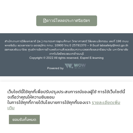
ดาวน์โหลดประกาศนียบัตร
สำนักงานการวิจัยแห่งชาติ (วช.) กระทรวงการอุดมศึกษา วิทยาศาสตร์ วิจัยและนวัตกรรม เลขที่ 196 ถนน
พหลโยธิน แขวงลาดยาว เขตจตุจักร กทม. 10900 โทร 0 25791370 – 9 อีเมล์ labsafety@nrct.go.th
ออกและพัฒนาโดย ศูนย์การจัดการด้านพลังงานสิ่งแวดล้อมความปลอดภัยและอาชีวอนามัย มหาวิทยาลัย
เทคโนโลยีพระจอมเกล้าธนบุรี
Copyright © 2022 All rights reserved, Esprel E-learning
Powered by
เว็บไซต์นี้ใช้คุกกี้เพื่อปรับปรุงประสบการณ์ของผู้ใช้ การใช้เว็บไซต์นี้
จะถือว่าคุณให้ความยินยอม
ในการใช้คุกกี้ภายใต้นโยบายการใช้คุกกี้ของเรา
รายละเอียดเพิ่ม
เติม
ยอมรับทั้งหมด