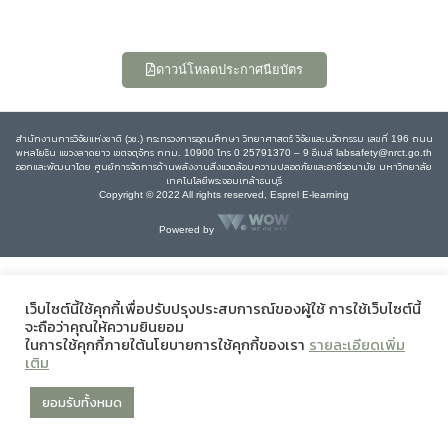
ดาวน์โหลดประกาศนียบัตร
สำนักงานการวิจัยแห่งชาติ (วช.) กระทรวงการอุดมศึกษา วิทยาศาสตร์ วิจัยและนวัตกรรม เลขที่ 196 ถนน
พหลโยธิน แขวงลาดยาว เขตจตุจักร กทม. 10900 โทร 0 25791370 – 9 อีเมล์ labsafety@nrct.go.th
ออกและพัฒนาโดย ศูนย์การจัดการด้านพลังงานสิ่งแวดล้อมความปลอดภัยและอาชีวอนามัย มหาวิทยาลัย
เทคโนโลยีพระจอมเกล้าธนบุรี
Copyright © 2022 All rights reserved, Esprel E-learning
Powered by
เว็บไซต์นี้ใช้คุกกี้เพื่อปรับปรุงประสบการณ์ของผู้ใช้ การใช้เว็บไซต์นี้
จะถือว่าคุณให้ความยินยอม
ในการใช้คุกกี้ภายใต้นโยบายการใช้คุกกี้ของเรา
รายละเอียดเพิ่ม
เติม
ยอมรับทั้งหมด