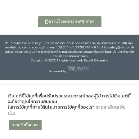
ดาวน์โหลดประกาศนียบัตร
สำนักงานการวิจัยแห่งชาติ (วช.) กระทรวงการอุดมศึกษา วิทยาศาสตร์ วิจัยและนวัตกรรม เลขที่ 196 ถนน
พหลโยธิน แขวงลาดยาว เขตจตุจักร กทม. 10900 โทร 0 25791370 – 9 อีเมล์ labsafety@nrct.go.th
ออกและพัฒนาโดย ศูนย์การจัดการด้านพลังงานสิ่งแวดล้อมความปลอดภัยและอาชีวอนามัย มหาวิทยาลัย
เทคโนโลยีพระจอมเกล้าธนบุรี
Copyright © 2022 All rights reserved, Esprel E-learning
Powered by
เว็บไซต์นี้ใช้คุกกี้เพื่อปรับปรุงประสบการณ์ของผู้ใช้ การใช้เว็บไซต์นี้
จะถือว่าคุณให้ความยินยอม
ในการใช้คุกกี้ภายใต้นโยบายการใช้คุกกี้ของเรา
รายละเอียดเพิ่ม
เติม
ยอมรับทั้งหมด