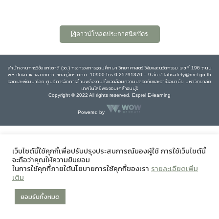
ดาวน์โหลดประกาศนียบัตร
สำนักงานการวิจัยแห่งชาติ (วช.) กระทรวงการอุดมศึกษา วิทยาศาสตร์ วิจัยและนวัตกรรม เลขที่ 196 ถนน
พหลโยธิน แขวงลาดยาว เขตจตุจักร กทม. 10900 โทร 0 25791370 – 9 อีเมล์ labsafety@nrct.go.th
ออกและพัฒนาโดย ศูนย์การจัดการด้านพลังงานสิ่งแวดล้อมความปลอดภัยและอาชีวอนามัย มหาวิทยาลัย
เทคโนโลยีพระจอมเกล้าธนบุรี
Copyright © 2022 All rights reserved, Esprel E-learning
Powered by
เว็บไซต์นี้ใช้คุกกี้เพื่อปรับปรุงประสบการณ์ของผู้ใช้ การใช้เว็บไซต์นี้
จะถือว่าคุณให้ความยินยอม
ในการใช้คุกกี้ภายใต้นโยบายการใช้คุกกี้ของเรา
รายละเอียดเพิ่ม
เติม
ยอมรับทั้งหมด