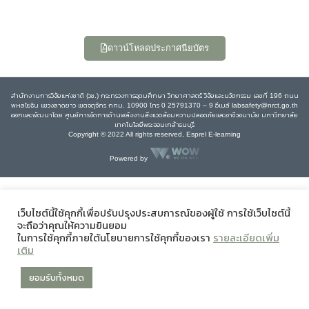
ดาวน์โหลดประกาศนียบัตร
สำนักงานการวิจัยแห่งชาติ (วช.) กระทรวงการอุดมศึกษา วิทยาศาสตร์ วิจัยและนวัตกรรม เลขที่ 196 ถนน
พหลโยธิน แขวงลาดยาว เขตจตุจักร กทม. 10900 โทร 0 25791370 – 9 อีเมล์ labsafety@nrct.go.th
ออกและพัฒนาโดย ศูนย์การจัดการด้านพลังงานสิ่งแวดล้อมความปลอดภัยและอาชีวอนามัย มหาวิทยาลัย
เทคโนโลยีพระจอมเกล้าธนบุรี
Copyright © 2022 All rights reserved, Esprel E-learning
Powered by
เว็บไซต์นี้ใช้คุกกี้เพื่อปรับปรุงประสบการณ์ของผู้ใช้ การใช้เว็บไซต์นี้
จะถือว่าคุณให้ความยินยอม
ในการใช้คุกกี้ภายใต้นโยบายการใช้คุกกี้ของเรา
รายละเอียดเพิ่ม
เติม
ยอมรับทั้งหมด