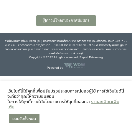
ดาวน์โหลดประกาศนียบัตร
สำนักงานการวิจัยแห่งชาติ (วช.) กระทรวงการอุดมศึกษา วิทยาศาสตร์ วิจัยและนวัตกรรม เลขที่ 196 ถนน
พหลโยธิน แขวงลาดยาว เขตจตุจักร กทม. 10900 โทร 0 25791370 – 9 อีเมล์ labsafety@nrct.go.th
ออกและพัฒนาโดย ศูนย์การจัดการด้านพลังงานสิ่งแวดล้อมความปลอดภัยและอาชีวอนามัย มหาวิทยาลัย
เทคโนโลยีพระจอมเกล้าธนบุรี
Copyright © 2022 All rights reserved, Esprel E-learning
Powered by
เว็บไซต์นี้ใช้คุกกี้เพื่อปรับปรุงประสบการณ์ของผู้ใช้ การใช้เว็บไซต์นี้
จะถือว่าคุณให้ความยินยอม
ในการใช้คุกกี้ภายใต้นโยบายการใช้คุกกี้ของเรา
รายละเอียดเพิ่ม
เติม
ยอมรับทั้งหมด