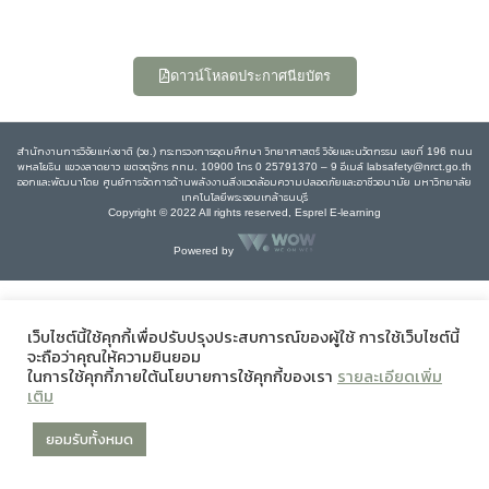
ดาวน์โหลดประกาศนียบัตร
สำนักงานการวิจัยแห่งชาติ (วช.) กระทรวงการอุดมศึกษา วิทยาศาสตร์ วิจัยและนวัตกรรม เลขที่ 196 ถนน
พหลโยธิน แขวงลาดยาว เขตจตุจักร กทม. 10900 โทร 0 25791370 – 9 อีเมล์ labsafety@nrct.go.th
ออกและพัฒนาโดย ศูนย์การจัดการด้านพลังงานสิ่งแวดล้อมความปลอดภัยและอาชีวอนามัย มหาวิทยาลัย
เทคโนโลยีพระจอมเกล้าธนบุรี
Copyright © 2022 All rights reserved, Esprel E-learning
Powered by
เว็บไซต์นี้ใช้คุกกี้เพื่อปรับปรุงประสบการณ์ของผู้ใช้ การใช้เว็บไซต์นี้
จะถือว่าคุณให้ความยินยอม
ในการใช้คุกกี้ภายใต้นโยบายการใช้คุกกี้ของเรา
รายละเอียดเพิ่ม
เติม
ยอมรับทั้งหมด