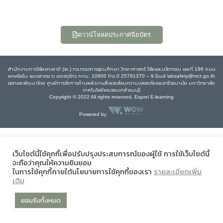
ดาวน์โหลดประกาศนียบัตร
สำนักงานการวิจัยแห่งชาติ (วช.) กระทรวงการอุดมศึกษา วิทยาศาสตร์ วิจัยและนวัตกรรม เลขที่ 196 ถนน
พหลโยธิน แขวงลาดยาว เขตจตุจักร กทม. 10900 โทร 0 25791370 – 9 อีเมล์ labsafety@nrct.go.th
ออกและพัฒนาโดย ศูนย์การจัดการด้านพลังงานสิ่งแวดล้อมความปลอดภัยและอาชีวอนามัย มหาวิทยาลัย
เทคโนโลยีพระจอมเกล้าธนบุรี
Copyright © 2022 All rights reserved, Esprel E-learning
Powered by
เว็บไซต์นี้ใช้คุกกี้เพื่อปรับปรุงประสบการณ์ของผู้ใช้ การใช้เว็บไซต์นี้
จะถือว่าคุณให้ความยินยอม
ในการใช้คุกกี้ภายใต้นโยบายการใช้คุกกี้ของเรา
รายละเอียดเพิ่ม
เติม
ยอมรับทั้งหมด