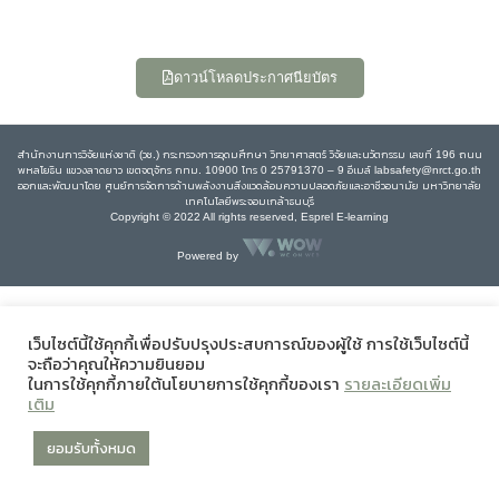
ดาวน์โหลดประกาศนียบัตร
สำนักงานการวิจัยแห่งชาติ (วช.) กระทรวงการอุดมศึกษา วิทยาศาสตร์ วิจัยและนวัตกรรม เลขที่ 196 ถนน
พหลโยธิน แขวงลาดยาว เขตจตุจักร กทม. 10900 โทร 0 25791370 – 9 อีเมล์ labsafety@nrct.go.th
ออกและพัฒนาโดย ศูนย์การจัดการด้านพลังงานสิ่งแวดล้อมความปลอดภัยและอาชีวอนามัย มหาวิทยาลัย
เทคโนโลยีพระจอมเกล้าธนบุรี
Copyright © 2022 All rights reserved, Esprel E-learning
Powered by
เว็บไซต์นี้ใช้คุกกี้เพื่อปรับปรุงประสบการณ์ของผู้ใช้ การใช้เว็บไซต์นี้
จะถือว่าคุณให้ความยินยอม
ในการใช้คุกกี้ภายใต้นโยบายการใช้คุกกี้ของเรา
รายละเอียดเพิ่ม
เติม
ยอมรับทั้งหมด