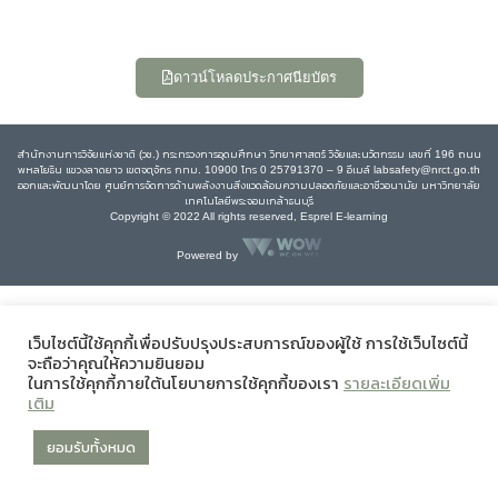
ดาวน์โหลดประกาศนียบัตร
สำนักงานการวิจัยแห่งชาติ (วช.) กระทรวงการอุดมศึกษา วิทยาศาสตร์ วิจัยและนวัตกรรม เลขที่ 196 ถนน
พหลโยธิน แขวงลาดยาว เขตจตุจักร กทม. 10900 โทร 0 25791370 – 9 อีเมล์ labsafety@nrct.go.th
ออกและพัฒนาโดย ศูนย์การจัดการด้านพลังงานสิ่งแวดล้อมความปลอดภัยและอาชีวอนามัย มหาวิทยาลัย
เทคโนโลยีพระจอมเกล้าธนบุรี
Copyright © 2022 All rights reserved, Esprel E-learning
Powered by
เว็บไซต์นี้ใช้คุกกี้เพื่อปรับปรุงประสบการณ์ของผู้ใช้ การใช้เว็บไซต์นี้
จะถือว่าคุณให้ความยินยอม
ในการใช้คุกกี้ภายใต้นโยบายการใช้คุกกี้ของเรา
รายละเอียดเพิ่ม
เติม
ยอมรับทั้งหมด