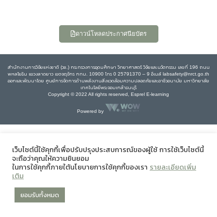
ดาวน์โหลดประกาศนียบัตร
สำนักงานการวิจัยแห่งชาติ (วช.) กระทรวงการอุดมศึกษา วิทยาศาสตร์ วิจัยและนวัตกรรม เลขที่ 196 ถนน
พหลโยธิน แขวงลาดยาว เขตจตุจักร กทม. 10900 โทร 0 25791370 – 9 อีเมล์ labsafety@nrct.go.th
ออกและพัฒนาโดย ศูนย์การจัดการด้านพลังงานสิ่งแวดล้อมความปลอดภัยและอาชีวอนามัย มหาวิทยาลัย
เทคโนโลยีพระจอมเกล้าธนบุรี
Copyright © 2022 All rights reserved, Esprel E-learning
Powered by
เว็บไซต์นี้ใช้คุกกี้เพื่อปรับปรุงประสบการณ์ของผู้ใช้ การใช้เว็บไซต์นี้
จะถือว่าคุณให้ความยินยอม
ในการใช้คุกกี้ภายใต้นโยบายการใช้คุกกี้ของเรา
รายละเอียดเพิ่ม
เติม
ยอมรับทั้งหมด