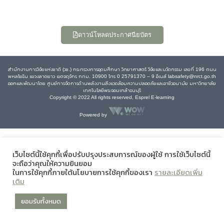
ดาวน์โหลดประกาศนียบัตร
สำนักงานการวิจัยแห่งชาติ (วช.) กระทรวงการอุดมศึกษา วิทยาศาสตร์ วิจัยและนวัตกรรม เลขที่ 196 ถนน
พหลโยธิน แขวงลาดยาว เขตจตุจักร กทม. 10900 โทร 0 25791370 – 9 อีเมล์ labsafety@nrct.go.th
ออกและพัฒนาโดย ศูนย์การจัดการด้านพลังงานสิ่งแวดล้อมความปลอดภัยและอาชีวอนามัย มหาวิทยาลัย
เทคโนโลยีพระจอมเกล้าธนบุรี
Copyright © 2022 All rights reserved, Esprel E-learning
Powered by
เว็บไซต์นี้ใช้คุกกี้เพื่อปรับปรุงประสบการณ์ของผู้ใช้ การใช้เว็บไซต์นี้
จะถือว่าคุณให้ความยินยอม
ในการใช้คุกกี้ภายใต้นโยบายการใช้คุกกี้ของเรา
รายละเอียดเพิ่ม
เติม
ยอมรับทั้งหมด