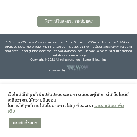
ดาวน์โหลดประกาศนียบัตร
สำนักงานการวิจัยแห่งชาติ (วช.) กระทรวงการอุดมศึกษา วิทยาศาสตร์ วิจัยและนวัตกรรม เลขที่ 196 ถนน
พหลโยธิน แขวงลาดยาว เขตจตุจักร กทม. 10900 โทร 0 25791370 – 9 อีเมล์ labsafety@nrct.go.th
ออกและพัฒนาโดย ศูนย์การจัดการด้านพลังงานสิ่งแวดล้อมความปลอดภัยและอาชีวอนามัย มหาวิทยาลัย
เทคโนโลยีพระจอมเกล้าธนบุรี
Copyright © 2022 All rights reserved, Esprel E-learning
Powered by
เว็บไซต์นี้ใช้คุกกี้เพื่อปรับปรุงประสบการณ์ของผู้ใช้ การใช้เว็บไซต์นี้
จะถือว่าคุณให้ความยินยอม
ในการใช้คุกกี้ภายใต้นโยบายการใช้คุกกี้ของเรา
รายละเอียดเพิ่ม
เติม
ยอมรับทั้งหมด