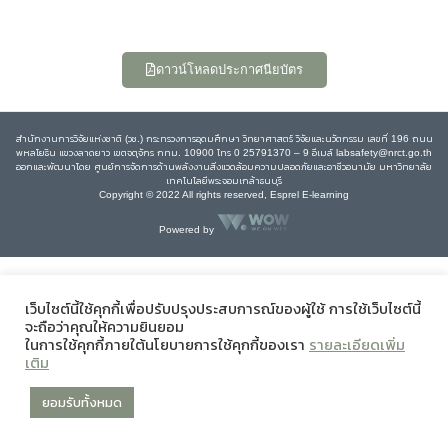
ดาวน์โหลดประกาศนียบัตร
สำนักงานการวิจัยแห่งชาติ (วช.) กระทรวงการอุดมศึกษา วิทยาศาสตร์ วิจัยและนวัตกรรม เลขที่ 196 ถนน
พหลโยธิน แขวงลาดยาว เขตจตุจักร กทม. 10900 โทร 0 25791370 – 9 อีเมล์ labsafety@nrct.go.th
ออกและพัฒนาโดย ศูนย์การจัดการด้านพลังงานสิ่งแวดล้อมความปลอดภัยและอาชีวอนามัย มหาวิทยาลัย
เทคโนโลยีพระจอมเกล้าธนบุรี
Copyright © 2022 All rights reserved, Esprel E-learning
Powered by
เว็บไซต์นี้ใช้คุกกี้เพื่อปรับปรุงประสบการณ์ของผู้ใช้ การใช้เว็บไซต์นี้
จะถือว่าคุณให้ความยินยอม
ในการใช้คุกกี้ภายใต้นโยบายการใช้คุกกี้ของเรา
รายละเอียดเพิ่ม
เติม
ยอมรับทั้งหมด