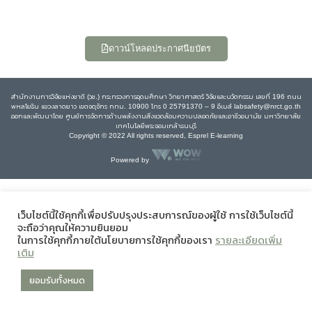
ดาวน์โหลดประกาศนียบัตร
สำนักงานการวิจัยแห่งชาติ (วช.) กระทรวงการอุดมศึกษา วิทยาศาสตร์ วิจัยและนวัตกรรม เลขที่ 196 ถนน
พหลโยธิน แขวงลาดยาว เขตจตุจักร กทม. 10900 โทร 0 25791370 – 9 อีเมล์ labsafety@nrct.go.th
ออกและพัฒนาโดย ศูนย์การจัดการด้านพลังงานสิ่งแวดล้อมความปลอดภัยและอาชีวอนามัย มหาวิทยาลัย
เทคโนโลยีพระจอมเกล้าธนบุรี
Copyright © 2022 All rights reserved, Esprel E-learning
Powered by
เว็บไซต์นี้ใช้คุกกี้เพื่อปรับปรุงประสบการณ์ของผู้ใช้ การใช้เว็บไซต์นี้
จะถือว่าคุณให้ความยินยอม
ในการใช้คุกกี้ภายใต้นโยบายการใช้คุกกี้ของเรา
รายละเอียดเพิ่ม
เติม
ยอมรับทั้งหมด