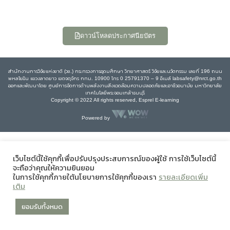
ดาวน์โหลดประกาศนียบัตร
สำนักงานการวิจัยแห่งชาติ (วช.) กระทรวงการอุดมศึกษา วิทยาศาสตร์ วิจัยและนวัตกรรม เลขที่ 196 ถนน
พหลโยธิน แขวงลาดยาว เขตจตุจักร กทม. 10900 โทร 0 25791370 – 9 อีเมล์ labsafety@nrct.go.th
ออกและพัฒนาโดย ศูนย์การจัดการด้านพลังงานสิ่งแวดล้อมความปลอดภัยและอาชีวอนามัย มหาวิทยาลัย
เทคโนโลยีพระจอมเกล้าธนบุรี
Copyright © 2022 All rights reserved, Esprel E-learning
Powered by
เว็บไซต์นี้ใช้คุกกี้เพื่อปรับปรุงประสบการณ์ของผู้ใช้ การใช้เว็บไซต์นี้
จะถือว่าคุณให้ความยินยอม
ในการใช้คุกกี้ภายใต้นโยบายการใช้คุกกี้ของเรา
รายละเอียดเพิ่ม
เติม
ยอมรับทั้งหมด