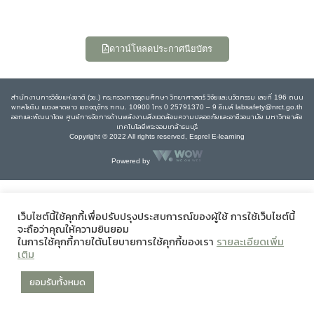
ดาวน์โหลดประกาศนียบัตร
สำนักงานการวิจัยแห่งชาติ (วช.) กระทรวงการอุดมศึกษา วิทยาศาสตร์ วิจัยและนวัตกรรม เลขที่ 196 ถนน
พหลโยธิน แขวงลาดยาว เขตจตุจักร กทม. 10900 โทร 0 25791370 – 9 อีเมล์ labsafety@nrct.go.th
ออกและพัฒนาโดย ศูนย์การจัดการด้านพลังงานสิ่งแวดล้อมความปลอดภัยและอาชีวอนามัย มหาวิทยาลัย
เทคโนโลยีพระจอมเกล้าธนบุรี
Copyright © 2022 All rights reserved, Esprel E-learning
Powered by
เว็บไซต์นี้ใช้คุกกี้เพื่อปรับปรุงประสบการณ์ของผู้ใช้ การใช้เว็บไซต์นี้
จะถือว่าคุณให้ความยินยอม
ในการใช้คุกกี้ภายใต้นโยบายการใช้คุกกี้ของเรา
รายละเอียดเพิ่ม
เติม
ยอมรับทั้งหมด