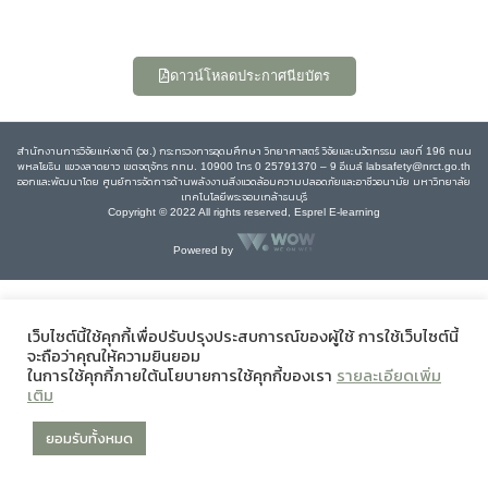
ดาวน์โหลดประกาศนียบัตร
สำนักงานการวิจัยแห่งชาติ (วช.) กระทรวงการอุดมศึกษา วิทยาศาสตร์ วิจัยและนวัตกรรม เลขที่ 196 ถนน
พหลโยธิน แขวงลาดยาว เขตจตุจักร กทม. 10900 โทร 0 25791370 – 9 อีเมล์ labsafety@nrct.go.th
ออกและพัฒนาโดย ศูนย์การจัดการด้านพลังงานสิ่งแวดล้อมความปลอดภัยและอาชีวอนามัย มหาวิทยาลัย
เทคโนโลยีพระจอมเกล้าธนบุรี
Copyright © 2022 All rights reserved, Esprel E-learning
Powered by
เว็บไซต์นี้ใช้คุกกี้เพื่อปรับปรุงประสบการณ์ของผู้ใช้ การใช้เว็บไซต์นี้
จะถือว่าคุณให้ความยินยอม
ในการใช้คุกกี้ภายใต้นโยบายการใช้คุกกี้ของเรา
รายละเอียดเพิ่ม
เติม
ยอมรับทั้งหมด