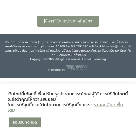
ดาวน์โหลดประกาศนียบัตร
สำนักงานการวิจัยแห่งชาติ (วช.) กระทรวงการอุดมศึกษา วิทยาศาสตร์ วิจัยและนวัตกรรม เลขที่ 196 ถนน
พหลโยธิน แขวงลาดยาว เขตจตุจักร กทม. 10900 โทร 0 25791370 – 9 อีเมล์ labsafety@nrct.go.th
ออกและพัฒนาโดย ศูนย์การจัดการด้านพลังงานสิ่งแวดล้อมความปลอดภัยและอาชีวอนามัย มหาวิทยาลัย
เทคโนโลยีพระจอมเกล้าธนบุรี
Copyright © 2022 All rights reserved, Esprel E-learning
Powered by
เว็บไซต์นี้ใช้คุกกี้เพื่อปรับปรุงประสบการณ์ของผู้ใช้ การใช้เว็บไซต์นี้
จะถือว่าคุณให้ความยินยอม
ในการใช้คุกกี้ภายใต้นโยบายการใช้คุกกี้ของเรา
รายละเอียดเพิ่ม
เติม
ยอมรับทั้งหมด