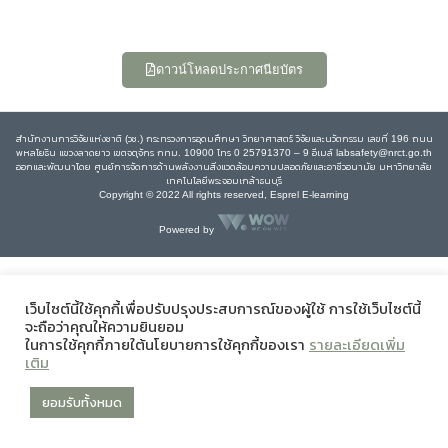
ดาวน์โหลดประกาศนียบัตร
สำนักงานการวิจัยแห่งชาติ (วช.) กระทรวงการอุดมศึกษา วิทยาศาสตร์ วิจัยและนวัตกรรม เลขที่ 196 ถนน
พหลโยธิน แขวงลาดยาว เขตจตุจักร กทม. 10900 โทร 0 25791370 – 9 อีเมล์ labsafety@nrct.go.th
ออกและพัฒนาโดย ศูนย์การจัดการด้านพลังงานสิ่งแวดล้อมความปลอดภัยและอาชีวอนามัย มหาวิทยาลัย
เทคโนโลยีพระจอมเกล้าธนบุรี
Copyright © 2022 All rights reserved, Esprel E-learning
Powered by
เว็บไซต์นี้ใช้คุกกี้เพื่อปรับปรุงประสบการณ์ของผู้ใช้ การใช้เว็บไซต์นี้
จะถือว่าคุณให้ความยินยอม
ในการใช้คุกกี้ภายใต้นโยบายการใช้คุกกี้ของเรา
รายละเอียดเพิ่ม
เติม
ยอมรับทั้งหมด