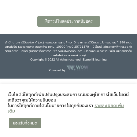
ดาวน์โหลดประกาศนียบัตร
สำนักงานการวิจัยแห่งชาติ (วช.) กระทรวงการอุดมศึกษา วิทยาศาสตร์ วิจัยและนวัตกรรม เลขที่ 196 ถนน
พหลโยธิน แขวงลาดยาว เขตจตุจักร กทม. 10900 โทร 0 25791370 – 9 อีเมล์ labsafety@nrct.go.th
ออกและพัฒนาโดย ศูนย์การจัดการด้านพลังงานสิ่งแวดล้อมความปลอดภัยและอาชีวอนามัย มหาวิทยาลัย
เทคโนโลยีพระจอมเกล้าธนบุรี
Copyright © 2022 All rights reserved, Esprel E-learning
Powered by
เว็บไซต์นี้ใช้คุกกี้เพื่อปรับปรุงประสบการณ์ของผู้ใช้ การใช้เว็บไซต์นี้
จะถือว่าคุณให้ความยินยอม
ในการใช้คุกกี้ภายใต้นโยบายการใช้คุกกี้ของเรา
รายละเอียดเพิ่ม
เติม
ยอมรับทั้งหมด