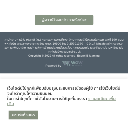
ดาวน์โหลดประกาศนียบัตร
สำนักงานการวิจัยแห่งชาติ (วช.) กระทรวงการอุดมศึกษา วิทยาศาสตร์ วิจัยและนวัตกรรม เลขที่ 196 ถนน
พหลโยธิน แขวงลาดยาว เขตจตุจักร กทม. 10900 โทร 0 25791370 – 9 อีเมล์ labsafety@nrct.go.th
ออกและพัฒนาโดย ศูนย์การจัดการด้านพลังงานสิ่งแวดล้อมความปลอดภัยและอาชีวอนามัย มหาวิทยาลัย
เทคโนโลยีพระจอมเกล้าธนบุรี
Copyright © 2022 All rights reserved, Esprel E-learning
Powered by
เว็บไซต์นี้ใช้คุกกี้เพื่อปรับปรุงประสบการณ์ของผู้ใช้ การใช้เว็บไซต์นี้
จะถือว่าคุณให้ความยินยอม
ในการใช้คุกกี้ภายใต้นโยบายการใช้คุกกี้ของเรา
รายละเอียดเพิ่ม
เติม
ยอมรับทั้งหมด