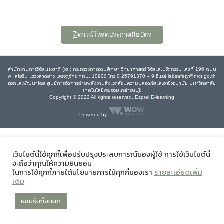
ดาวน์โหลดประกาศนียบัตร
สำนักงานการวิจัยแห่งชาติ (วช.) กระทรวงการอุดมศึกษา วิทยาศาสตร์ วิจัยและนวัตกรรม เลขที่ 196 ถนน
พหลโยธิน แขวงลาดยาว เขตจตุจักร กทม. 10900 โทร 0 25791370 – 9 อีเมล์ labsafety@nrct.go.th
ออกและพัฒนาโดย ศูนย์การจัดการด้านพลังงานสิ่งแวดล้อมความปลอดภัยและอาชีวอนามัย มหาวิทยาลัย
เทคโนโลยีพระจอมเกล้าธนบุรี
Copyright © 2022 All rights reserved, Esprel E-learning
Powered by
เว็บไซต์นี้ใช้คุกกี้เพื่อปรับปรุงประสบการณ์ของผู้ใช้ การใช้เว็บไซต์นี้
จะถือว่าคุณให้ความยินยอม
ในการใช้คุกกี้ภายใต้นโยบายการใช้คุกกี้ของเรา
รายละเอียดเพิ่ม
เติม
ยอมรับทั้งหมด