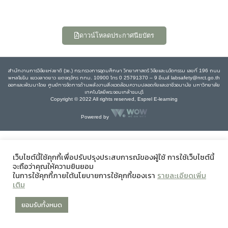
ดาวน์โหลดประกาศนียบัตร
สำนักงานการวิจัยแห่งชาติ (วช.) กระทรวงการอุดมศึกษา วิทยาศาสตร์ วิจัยและนวัตกรรม เลขที่ 196 ถนน
พหลโยธิน แขวงลาดยาว เขตจตุจักร กทม. 10900 โทร 0 25791370 – 9 อีเมล์ labsafety@nrct.go.th
ออกและพัฒนาโดย ศูนย์การจัดการด้านพลังงานสิ่งแวดล้อมความปลอดภัยและอาชีวอนามัย มหาวิทยาลัย
เทคโนโลยีพระจอมเกล้าธนบุรี
Copyright © 2022 All rights reserved, Esprel E-learning
Powered by
เว็บไซต์นี้ใช้คุกกี้เพื่อปรับปรุงประสบการณ์ของผู้ใช้ การใช้เว็บไซต์นี้
จะถือว่าคุณให้ความยินยอม
ในการใช้คุกกี้ภายใต้นโยบายการใช้คุกกี้ของเรา
รายละเอียดเพิ่ม
เติม
ยอมรับทั้งหมด