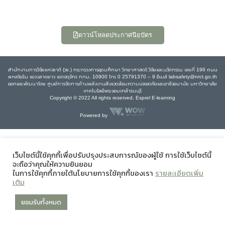
ดาวน์โหลดประกาศนียบัตร
สำนักงานการวิจัยแห่งชาติ (วช.) กระทรวงการอุดมศึกษา วิทยาศาสตร์ วิจัยและนวัตกรรม เลขที่ 196 ถนน
พหลโยธิน แขวงลาดยาว เขตจตุจักร กทม. 10900 โทร 0 25791370 – 9 อีเมล์ labsafety@nrct.go.th
ออกและพัฒนาโดย ศูนย์การจัดการด้านพลังงานสิ่งแวดล้อมความปลอดภัยและอาชีวอนามัย มหาวิทยาลัย
เทคโนโลยีพระจอมเกล้าธนบุรี
Copyright © 2022 All rights reserved, Esprel E-learning
Powered by
เว็บไซต์นี้ใช้คุกกี้เพื่อปรับปรุงประสบการณ์ของผู้ใช้ การใช้เว็บไซต์นี้
จะถือว่าคุณให้ความยินยอม
ในการใช้คุกกี้ภายใต้นโยบายการใช้คุกกี้ของเรา
รายละเอียดเพิ่ม
เติม
ยอมรับทั้งหมด