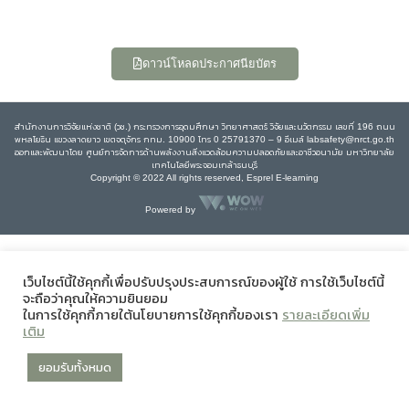
ดาวน์โหลดประกาศนียบัตร
สำนักงานการวิจัยแห่งชาติ (วช.) กระทรวงการอุดมศึกษา วิทยาศาสตร์ วิจัยและนวัตกรรม เลขที่ 196 ถนน
พหลโยธิน แขวงลาดยาว เขตจตุจักร กทม. 10900 โทร 0 25791370 – 9 อีเมล์ labsafety@nrct.go.th
ออกและพัฒนาโดย ศูนย์การจัดการด้านพลังงานสิ่งแวดล้อมความปลอดภัยและอาชีวอนามัย มหาวิทยาลัย
เทคโนโลยีพระจอมเกล้าธนบุรี
Copyright © 2022 All rights reserved, Esprel E-learning
Powered by
เว็บไซต์นี้ใช้คุกกี้เพื่อปรับปรุงประสบการณ์ของผู้ใช้ การใช้เว็บไซต์นี้
จะถือว่าคุณให้ความยินยอม
ในการใช้คุกกี้ภายใต้นโยบายการใช้คุกกี้ของเรา
รายละเอียดเพิ่ม
เติม
ยอมรับทั้งหมด