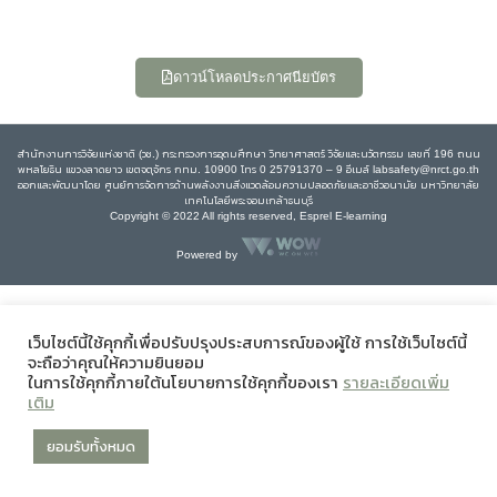
ดาวน์โหลดประกาศนียบัตร
สำนักงานการวิจัยแห่งชาติ (วช.) กระทรวงการอุดมศึกษา วิทยาศาสตร์ วิจัยและนวัตกรรม เลขที่ 196 ถนน
พหลโยธิน แขวงลาดยาว เขตจตุจักร กทม. 10900 โทร 0 25791370 – 9 อีเมล์ labsafety@nrct.go.th
ออกและพัฒนาโดย ศูนย์การจัดการด้านพลังงานสิ่งแวดล้อมความปลอดภัยและอาชีวอนามัย มหาวิทยาลัย
เทคโนโลยีพระจอมเกล้าธนบุรี
Copyright © 2022 All rights reserved, Esprel E-learning
Powered by
เว็บไซต์นี้ใช้คุกกี้เพื่อปรับปรุงประสบการณ์ของผู้ใช้ การใช้เว็บไซต์นี้
จะถือว่าคุณให้ความยินยอม
ในการใช้คุกกี้ภายใต้นโยบายการใช้คุกกี้ของเรา
รายละเอียดเพิ่ม
เติม
ยอมรับทั้งหมด