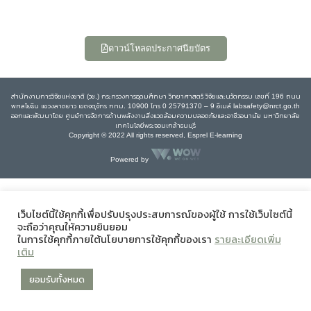
ดาวน์โหลดประกาศนียบัตร
สำนักงานการวิจัยแห่งชาติ (วช.) กระทรวงการอุดมศึกษา วิทยาศาสตร์ วิจัยและนวัตกรรม เลขที่ 196 ถนน
พหลโยธิน แขวงลาดยาว เขตจตุจักร กทม. 10900 โทร 0 25791370 – 9 อีเมล์ labsafety@nrct.go.th
ออกและพัฒนาโดย ศูนย์การจัดการด้านพลังงานสิ่งแวดล้อมความปลอดภัยและอาชีวอนามัย มหาวิทยาลัย
เทคโนโลยีพระจอมเกล้าธนบุรี
Copyright © 2022 All rights reserved, Esprel E-learning
Powered by
เว็บไซต์นี้ใช้คุกกี้เพื่อปรับปรุงประสบการณ์ของผู้ใช้ การใช้เว็บไซต์นี้
จะถือว่าคุณให้ความยินยอม
ในการใช้คุกกี้ภายใต้นโยบายการใช้คุกกี้ของเรา
รายละเอียดเพิ่ม
เติม
ยอมรับทั้งหมด