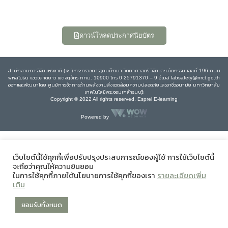
ดาวน์โหลดประกาศนียบัตร
สำนักงานการวิจัยแห่งชาติ (วช.) กระทรวงการอุดมศึกษา วิทยาศาสตร์ วิจัยและนวัตกรรม เลขที่ 196 ถนน
พหลโยธิน แขวงลาดยาว เขตจตุจักร กทม. 10900 โทร 0 25791370 – 9 อีเมล์ labsafety@nrct.go.th
ออกและพัฒนาโดย ศูนย์การจัดการด้านพลังงานสิ่งแวดล้อมความปลอดภัยและอาชีวอนามัย มหาวิทยาลัย
เทคโนโลยีพระจอมเกล้าธนบุรี
Copyright © 2022 All rights reserved, Esprel E-learning
Powered by
เว็บไซต์นี้ใช้คุกกี้เพื่อปรับปรุงประสบการณ์ของผู้ใช้ การใช้เว็บไซต์นี้
จะถือว่าคุณให้ความยินยอม
ในการใช้คุกกี้ภายใต้นโยบายการใช้คุกกี้ของเรา
รายละเอียดเพิ่ม
เติม
ยอมรับทั้งหมด