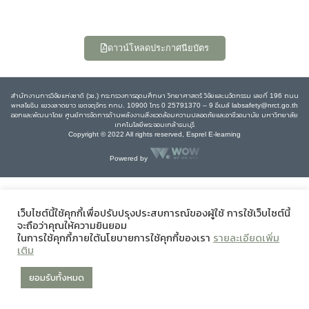
ดาวน์โหลดประกาศนียบัตร
สำนักงานการวิจัยแห่งชาติ (วช.) กระทรวงการอุดมศึกษา วิทยาศาสตร์ วิจัยและนวัตกรรม เลขที่ 196 ถนน
พหลโยธิน แขวงลาดยาว เขตจตุจักร กทม. 10900 โทร 0 25791370 – 9 อีเมล์ labsafety@nrct.go.th
ออกและพัฒนาโดย ศูนย์การจัดการด้านพลังงานสิ่งแวดล้อมความปลอดภัยและอาชีวอนามัย มหาวิทยาลัย
เทคโนโลยีพระจอมเกล้าธนบุรี
Copyright © 2022 All rights reserved, Esprel E-learning
Powered by
เว็บไซต์นี้ใช้คุกกี้เพื่อปรับปรุงประสบการณ์ของผู้ใช้ การใช้เว็บไซต์นี้
จะถือว่าคุณให้ความยินยอม
ในการใช้คุกกี้ภายใต้นโยบายการใช้คุกกี้ของเรา
รายละเอียดเพิ่ม
เติม
ยอมรับทั้งหมด