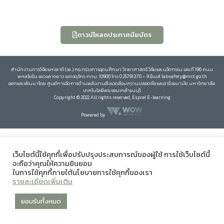
ดาวน์โหลดประกาศนียบัตร
สำนักงานการวิจัยแห่งชาติ (วช.) กระทรวงการอุดมศึกษา วิทยาศาสตร์ วิจัยและนวัตกรรม เลขที่ 196 ถนน
พหลโยธิน แขวงลาดยาว เขตจตุจักร กทม. 10900 โทร 0 25791370 – 9 อีเมล์ labsafety@nrct.go.th
ออกและพัฒนาโดย ศูนย์การจัดการด้านพลังงานสิ่งแวดล้อมความปลอดภัยและอาชีวอนามัย มหาวิทยาลัย
เทคโนโลยีพระจอมเกล้าธนบุรี
Copyright © 2022 All rights reserved, Esprel E-learning
Powered by
เว็บไซต์นี้ใช้คุกกี้เพื่อปรับปรุงประสบการณ์ของผู้ใช้ การใช้เว็บไซต์นี้
จะถือว่าคุณให้ความยินยอม
ในการใช้คุกกี้ภายใต้นโยบายการใช้คุกกี้ของเรา
รายละเอียดเพิ่มเติม
ยอมรับทั้งหมด