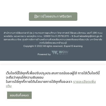
ดาวน์โหลดประกาศนียบัตร
สำนักงานการวิจัยแห่งชาติ (วช.) กระทรวงการอุดมศึกษา วิทยาศาสตร์ วิจัยและนวัตกรรม เลขที่ 196 ถนน
พหลโยธิน แขวงลาดยาว เขตจตุจักร กทม. 10900 โทร 0 25791370 – 9 อีเมล์ labsafety@nrct.go.th
ออกและพัฒนาโดย ศูนย์การจัดการด้านพลังงานสิ่งแวดล้อมความปลอดภัยและอาชีวอนามัย มหาวิทยาลัย
เทคโนโลยีพระจอมเกล้าธนบุรี
Copyright © 2022 All rights reserved, Esprel E-learning
Powered by
เว็บไซต์นี้ใช้คุกกี้เพื่อปรับปรุงประสบการณ์ของผู้ใช้ การใช้เว็บไซต์นี้
จะถือว่าคุณให้ความยินยอม
ในการใช้คุกกี้ภายใต้นโยบายการใช้คุกกี้ของเรา
รายละเอียดเพิ่ม
เติม
ยอมรับทั้งหมด