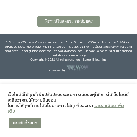
ดาวน์โหลดประกาศนียบัตร
สำนักงานการวิจัยแห่งชาติ (วช.) กระทรวงการอุดมศึกษา วิทยาศาสตร์ วิจัยและนวัตกรรม เลขที่ 196 ถนน
พหลโยธิน แขวงลาดยาว เขตจตุจักร กทม. 10900 โทร 0 25791370 – 9 อีเมล์ labsafety@nrct.go.th
ออกและพัฒนาโดย ศูนย์การจัดการด้านพลังงานสิ่งแวดล้อมความปลอดภัยและอาชีวอนามัย มหาวิทยาลัย
เทคโนโลยีพระจอมเกล้าธนบุรี
Copyright © 2022 All rights reserved, Esprel E-learning
Powered by
เว็บไซต์นี้ใช้คุกกี้เพื่อปรับปรุงประสบการณ์ของผู้ใช้ การใช้เว็บไซต์นี้
จะถือว่าคุณให้ความยินยอม
ในการใช้คุกกี้ภายใต้นโยบายการใช้คุกกี้ของเรา
รายละเอียดเพิ่ม
เติม
ยอมรับทั้งหมด