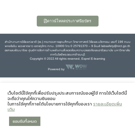
ดาวน์โหลดประกาศนียบัตร
สำนักงานการวิจัยแห่งชาติ (วช.) กระทรวงการอุดมศึกษา วิทยาศาสตร์ วิจัยและนวัตกรรม เลขที่ 196 ถนน
พหลโยธิน แขวงลาดยาว เขตจตุจักร กทม. 10900 โทร 0 25791370 – 9 อีเมล์ labsafety@nrct.go.th
ออกและพัฒนาโดย ศูนย์การจัดการด้านพลังงานสิ่งแวดล้อมความปลอดภัยและอาชีวอนามัย มหาวิทยาลัย
เทคโนโลยีพระจอมเกล้าธนบุรี
Copyright © 2022 All rights reserved, Esprel E-learning
Powered by
เว็บไซต์นี้ใช้คุกกี้เพื่อปรับปรุงประสบการณ์ของผู้ใช้ การใช้เว็บไซต์นี้
จะถือว่าคุณให้ความยินยอม
ในการใช้คุกกี้ภายใต้นโยบายการใช้คุกกี้ของเรา
รายละเอียดเพิ่ม
เติม
ยอมรับทั้งหมด