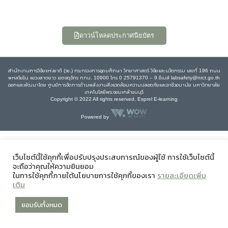
ดาวน์โหลดประกาศนียบัตร
สำนักงานการวิจัยแห่งชาติ (วช.) กระทรวงการอุดมศึกษา วิทยาศาสตร์ วิจัยและนวัตกรรม เลขที่ 196 ถนน
พหลโยธิน แขวงลาดยาว เขตจตุจักร กทม. 10900 โทร 0 25791370 – 9 อีเมล์ labsafety@nrct.go.th
ออกและพัฒนาโดย ศูนย์การจัดการด้านพลังงานสิ่งแวดล้อมความปลอดภัยและอาชีวอนามัย มหาวิทยาลัย
เทคโนโลยีพระจอมเกล้าธนบุรี
Copyright © 2022 All rights reserved, Esprel E-learning
Powered by
เว็บไซต์นี้ใช้คุกกี้เพื่อปรับปรุงประสบการณ์ของผู้ใช้ การใช้เว็บไซต์นี้
จะถือว่าคุณให้ความยินยอม
ในการใช้คุกกี้ภายใต้นโยบายการใช้คุกกี้ของเรา
รายละเอียดเพิ่ม
เติม
ยอมรับทั้งหมด