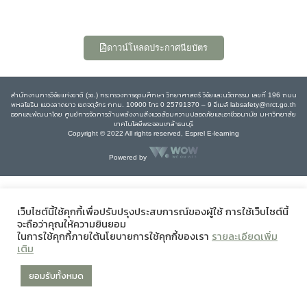
ดาวน์โหลดประกาศนียบัตร
สำนักงานการวิจัยแห่งชาติ (วช.) กระทรวงการอุดมศึกษา วิทยาศาสตร์ วิจัยและนวัตกรรม เลขที่ 196 ถนน
พหลโยธิน แขวงลาดยาว เขตจตุจักร กทม. 10900 โทร 0 25791370 – 9 อีเมล์ labsafety@nrct.go.th
ออกและพัฒนาโดย ศูนย์การจัดการด้านพลังงานสิ่งแวดล้อมความปลอดภัยและอาชีวอนามัย มหาวิทยาลัย
เทคโนโลยีพระจอมเกล้าธนบุรี
Copyright © 2022 All rights reserved, Esprel E-learning
Powered by
เว็บไซต์นี้ใช้คุกกี้เพื่อปรับปรุงประสบการณ์ของผู้ใช้ การใช้เว็บไซต์นี้
จะถือว่าคุณให้ความยินยอม
ในการใช้คุกกี้ภายใต้นโยบายการใช้คุกกี้ของเรา
รายละเอียดเพิ่ม
เติม
ยอมรับทั้งหมด