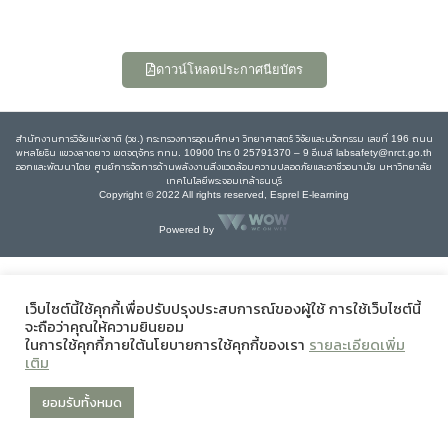
ดาวน์โหลดประกาศนียบัตร
สำนักงานการวิจัยแห่งชาติ (วช.) กระทรวงการอุดมศึกษา วิทยาศาสตร์ วิจัยและนวัตกรรม เลขที่ 196 ถนน
พหลโยธิน แขวงลาดยาว เขตจตุจักร กทม. 10900 โทร 0 25791370 – 9 อีเมล์ labsafety@nrct.go.th
ออกและพัฒนาโดย ศูนย์การจัดการด้านพลังงานสิ่งแวดล้อมความปลอดภัยและอาชีวอนามัย มหาวิทยาลัย
เทคโนโลยีพระจอมเกล้าธนบุรี
Copyright © 2022 All rights reserved, Esprel E-learning
Powered by
เว็บไซต์นี้ใช้คุกกี้เพื่อปรับปรุงประสบการณ์ของผู้ใช้ การใช้เว็บไซต์นี้
จะถือว่าคุณให้ความยินยอม
ในการใช้คุกกี้ภายใต้นโยบายการใช้คุกกี้ของเรา
รายละเอียดเพิ่ม
เติม
ยอมรับทั้งหมด