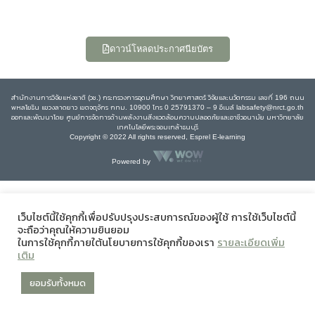
ดาวน์โหลดประกาศนียบัตร
สำนักงานการวิจัยแห่งชาติ (วช.) กระทรวงการอุดมศึกษา วิทยาศาสตร์ วิจัยและนวัตกรรม เลขที่ 196 ถนน
พหลโยธิน แขวงลาดยาว เขตจตุจักร กทม. 10900 โทร 0 25791370 – 9 อีเมล์ labsafety@nrct.go.th
ออกและพัฒนาโดย ศูนย์การจัดการด้านพลังงานสิ่งแวดล้อมความปลอดภัยและอาชีวอนามัย มหาวิทยาลัย
เทคโนโลยีพระจอมเกล้าธนบุรี
Copyright © 2022 All rights reserved, Esprel E-learning
Powered by
เว็บไซต์นี้ใช้คุกกี้เพื่อปรับปรุงประสบการณ์ของผู้ใช้ การใช้เว็บไซต์นี้
จะถือว่าคุณให้ความยินยอม
ในการใช้คุกกี้ภายใต้นโยบายการใช้คุกกี้ของเรา
รายละเอียดเพิ่ม
เติม
ยอมรับทั้งหมด