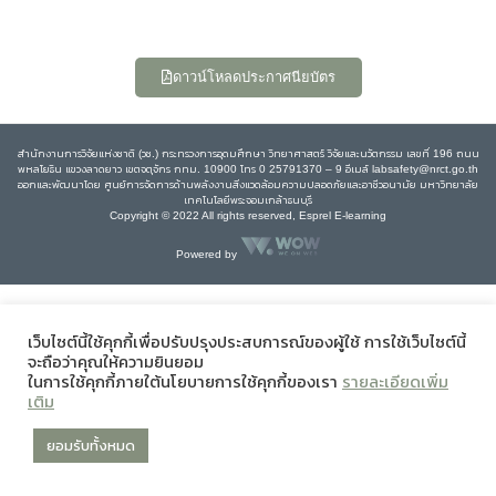
ดาวน์โหลดประกาศนียบัตร
สำนักงานการวิจัยแห่งชาติ (วช.) กระทรวงการอุดมศึกษา วิทยาศาสตร์ วิจัยและนวัตกรรม เลขที่ 196 ถนน
พหลโยธิน แขวงลาดยาว เขตจตุจักร กทม. 10900 โทร 0 25791370 – 9 อีเมล์ labsafety@nrct.go.th
ออกและพัฒนาโดย ศูนย์การจัดการด้านพลังงานสิ่งแวดล้อมความปลอดภัยและอาชีวอนามัย มหาวิทยาลัย
เทคโนโลยีพระจอมเกล้าธนบุรี
Copyright © 2022 All rights reserved, Esprel E-learning
Powered by
เว็บไซต์นี้ใช้คุกกี้เพื่อปรับปรุงประสบการณ์ของผู้ใช้ การใช้เว็บไซต์นี้
จะถือว่าคุณให้ความยินยอม
ในการใช้คุกกี้ภายใต้นโยบายการใช้คุกกี้ของเรา
รายละเอียดเพิ่ม
เติม
ยอมรับทั้งหมด