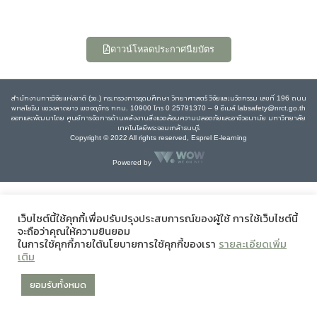
ดาวน์โหลดประกาศนียบัตร
สำนักงานการวิจัยแห่งชาติ (วช.) กระทรวงการอุดมศึกษา วิทยาศาสตร์ วิจัยและนวัตกรรม เลขที่ 196 ถนน
พหลโยธิน แขวงลาดยาว เขตจตุจักร กทม. 10900 โทร 0 25791370 – 9 อีเมล์ labsafety@nrct.go.th
ออกและพัฒนาโดย ศูนย์การจัดการด้านพลังงานสิ่งแวดล้อมความปลอดภัยและอาชีวอนามัย มหาวิทยาลัย
เทคโนโลยีพระจอมเกล้าธนบุรี
Copyright © 2022 All rights reserved, Esprel E-learning
Powered by
เว็บไซต์นี้ใช้คุกกี้เพื่อปรับปรุงประสบการณ์ของผู้ใช้ การใช้เว็บไซต์นี้
จะถือว่าคุณให้ความยินยอม
ในการใช้คุกกี้ภายใต้นโยบายการใช้คุกกี้ของเรา
รายละเอียดเพิ่ม
เติม
ยอมรับทั้งหมด