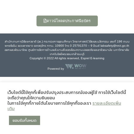
ดาวน์โหลดประกาศนียบัตร
สำนักงานการวิจัยแห่งชาติ (วช.) กระทรวงการอุดมศึกษา วิทยาศาสตร์ วิจัยและนวัตกรรม เลขที่ 196 ถนน
พหลโยธิน แขวงลาดยาว เขตจตุจักร กทม. 10900 โทร 0 25791370 – 9 อีเมล์ labsafety@nrct.go.th
ออกและพัฒนาโดย ศูนย์การจัดการด้านพลังงานสิ่งแวดล้อมความปลอดภัยและอาชีวอนามัย มหาวิทยาลัย
เทคโนโลยีพระจอมเกล้าธนบุรี
Copyright © 2022 All rights reserved, Esprel E-learning
Powered by
เว็บไซต์นี้ใช้คุกกี้เพื่อปรับปรุงประสบการณ์ของผู้ใช้ การใช้เว็บไซต์นี้
จะถือว่าคุณให้ความยินยอม
ในการใช้คุกกี้ภายใต้นโยบายการใช้คุกกี้ของเรา
รายละเอียดเพิ่ม
เติม
ยอมรับทั้งหมด