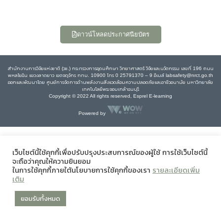
ดาวน์โหลดประกาศนียบัตร
สำนักงานการวิจัยแห่งชาติ (วช.) กระทรวงการอุดมศึกษา วิทยาศาสตร์ วิจัยและนวัตกรรม เลขที่ 196 ถนน
พหลโยธิน แขวงลาดยาว เขตจตุจักร กทม. 10900 โทร 0 25791370 – 9 อีเมล์ labsafety@nrct.go.th
ออกและพัฒนาโดย ศูนย์การจัดการด้านพลังงานสิ่งแวดล้อมความปลอดภัยและอาชีวอนามัย มหาวิทยาลัย
เทคโนโลยีพระจอมเกล้าธนบุรี
Copyright © 2022 All rights reserved, Esprel E-learning
Powered by
เว็บไซต์นี้ใช้คุกกี้เพื่อปรับปรุงประสบการณ์ของผู้ใช้ การใช้เว็บไซต์นี้
จะถือว่าคุณให้ความยินยอม
ในการใช้คุกกี้ภายใต้นโยบายการใช้คุกกี้ของเรา
รายละเอียดเพิ่ม
เติม
ยอมรับทั้งหมด