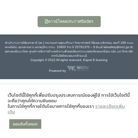
ดาวน์โหลดประกาศนียบัตร
สำนักงานการวิจัยแห่งชาติ (วช.) กระทรวงการอุดมศึกษา วิทยาศาสตร์ วิจัยและนวัตกรรม เลขที่ 196 ถนน
พหลโยธิน แขวงลาดยาว เขตจตุจักร กทม. 10900 โทร 0 25791370 – 9 อีเมล์ labsafety@nrct.go.th
ออกและพัฒนาโดย ศูนย์การจัดการด้านพลังงานสิ่งแวดล้อมความปลอดภัยและอาชีวอนามัย มหาวิทยาลัย
เทคโนโลยีพระจอมเกล้าธนบุรี
Copyright © 2022 All rights reserved, Esprel E-learning
Powered by
เว็บไซต์นี้ใช้คุกกี้เพื่อปรับปรุงประสบการณ์ของผู้ใช้ การใช้เว็บไซต์นี้
จะถือว่าคุณให้ความยินยอม
ในการใช้คุกกี้ภายใต้นโยบายการใช้คุกกี้ของเรา
รายละเอียดเพิ่ม
เติม
ยอมรับทั้งหมด