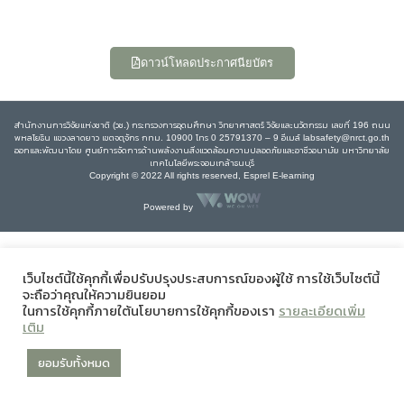
ดาวน์โหลดประกาศนียบัตร
สำนักงานการวิจัยแห่งชาติ (วช.) กระทรวงการอุดมศึกษา วิทยาศาสตร์ วิจัยและนวัตกรรม เลขที่ 196 ถนน
พหลโยธิน แขวงลาดยาว เขตจตุจักร กทม. 10900 โทร 0 25791370 – 9 อีเมล์ labsafety@nrct.go.th
ออกและพัฒนาโดย ศูนย์การจัดการด้านพลังงานสิ่งแวดล้อมความปลอดภัยและอาชีวอนามัย มหาวิทยาลัย
เทคโนโลยีพระจอมเกล้าธนบุรี
Copyright © 2022 All rights reserved, Esprel E-learning
Powered by
เว็บไซต์นี้ใช้คุกกี้เพื่อปรับปรุงประสบการณ์ของผู้ใช้ การใช้เว็บไซต์นี้
จะถือว่าคุณให้ความยินยอม
ในการใช้คุกกี้ภายใต้นโยบายการใช้คุกกี้ของเรา
รายละเอียดเพิ่ม
เติม
ยอมรับทั้งหมด