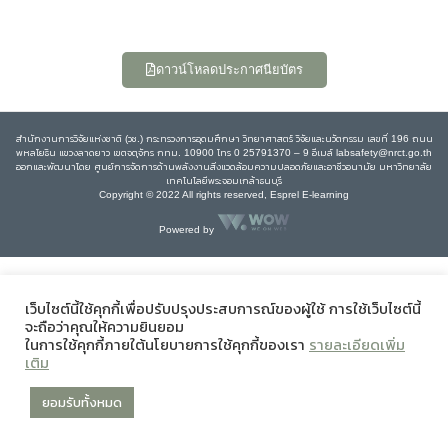
ดาวน์โหลดประกาศนียบัตร
สำนักงานการวิจัยแห่งชาติ (วช.) กระทรวงการอุดมศึกษา วิทยาศาสตร์ วิจัยและนวัตกรรม เลขที่ 196 ถนน
พหลโยธิน แขวงลาดยาว เขตจตุจักร กทม. 10900 โทร 0 25791370 – 9 อีเมล์ labsafety@nrct.go.th
ออกและพัฒนาโดย ศูนย์การจัดการด้านพลังงานสิ่งแวดล้อมความปลอดภัยและอาชีวอนามัย มหาวิทยาลัย
เทคโนโลยีพระจอมเกล้าธนบุรี
Copyright © 2022 All rights reserved, Esprel E-learning
Powered by
เว็บไซต์นี้ใช้คุกกี้เพื่อปรับปรุงประสบการณ์ของผู้ใช้ การใช้เว็บไซต์นี้
จะถือว่าคุณให้ความยินยอม
ในการใช้คุกกี้ภายใต้นโยบายการใช้คุกกี้ของเรา
รายละเอียดเพิ่ม
เติม
ยอมรับทั้งหมด