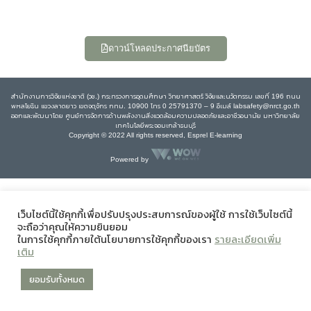
ดาวน์โหลดประกาศนียบัตร
สำนักงานการวิจัยแห่งชาติ (วช.) กระทรวงการอุดมศึกษา วิทยาศาสตร์ วิจัยและนวัตกรรม เลขที่ 196 ถนน
พหลโยธิน แขวงลาดยาว เขตจตุจักร กทม. 10900 โทร 0 25791370 – 9 อีเมล์ labsafety@nrct.go.th
ออกและพัฒนาโดย ศูนย์การจัดการด้านพลังงานสิ่งแวดล้อมความปลอดภัยและอาชีวอนามัย มหาวิทยาลัย
เทคโนโลยีพระจอมเกล้าธนบุรี
Copyright © 2022 All rights reserved, Esprel E-learning
Powered by
เว็บไซต์นี้ใช้คุกกี้เพื่อปรับปรุงประสบการณ์ของผู้ใช้ การใช้เว็บไซต์นี้
จะถือว่าคุณให้ความยินยอม
ในการใช้คุกกี้ภายใต้นโยบายการใช้คุกกี้ของเรา
รายละเอียดเพิ่ม
เติม
ยอมรับทั้งหมด