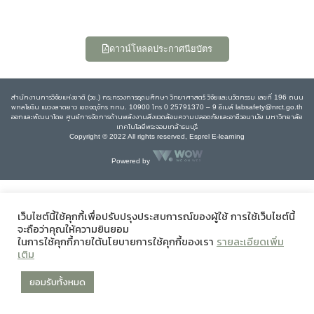
ดาวน์โหลดประกาศนียบัตร
สำนักงานการวิจัยแห่งชาติ (วช.) กระทรวงการอุดมศึกษา วิทยาศาสตร์ วิจัยและนวัตกรรม เลขที่ 196 ถนน
พหลโยธิน แขวงลาดยาว เขตจตุจักร กทม. 10900 โทร 0 25791370 – 9 อีเมล์ labsafety@nrct.go.th
ออกและพัฒนาโดย ศูนย์การจัดการด้านพลังงานสิ่งแวดล้อมความปลอดภัยและอาชีวอนามัย มหาวิทยาลัย
เทคโนโลยีพระจอมเกล้าธนบุรี
Copyright © 2022 All rights reserved, Esprel E-learning
Powered by
เว็บไซต์นี้ใช้คุกกี้เพื่อปรับปรุงประสบการณ์ของผู้ใช้ การใช้เว็บไซต์นี้
จะถือว่าคุณให้ความยินยอม
ในการใช้คุกกี้ภายใต้นโยบายการใช้คุกกี้ของเรา
รายละเอียดเพิ่ม
เติม
ยอมรับทั้งหมด