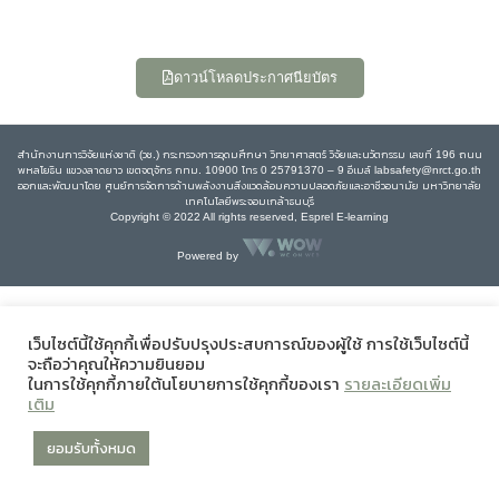
ดาวน์โหลดประกาศนียบัตร
สำนักงานการวิจัยแห่งชาติ (วช.) กระทรวงการอุดมศึกษา วิทยาศาสตร์ วิจัยและนวัตกรรม เลขที่ 196 ถนน
พหลโยธิน แขวงลาดยาว เขตจตุจักร กทม. 10900 โทร 0 25791370 – 9 อีเมล์ labsafety@nrct.go.th
ออกและพัฒนาโดย ศูนย์การจัดการด้านพลังงานสิ่งแวดล้อมความปลอดภัยและอาชีวอนามัย มหาวิทยาลัย
เทคโนโลยีพระจอมเกล้าธนบุรี
Copyright © 2022 All rights reserved, Esprel E-learning
Powered by
เว็บไซต์นี้ใช้คุกกี้เพื่อปรับปรุงประสบการณ์ของผู้ใช้ การใช้เว็บไซต์นี้
จะถือว่าคุณให้ความยินยอม
ในการใช้คุกกี้ภายใต้นโยบายการใช้คุกกี้ของเรา
รายละเอียดเพิ่ม
เติม
ยอมรับทั้งหมด