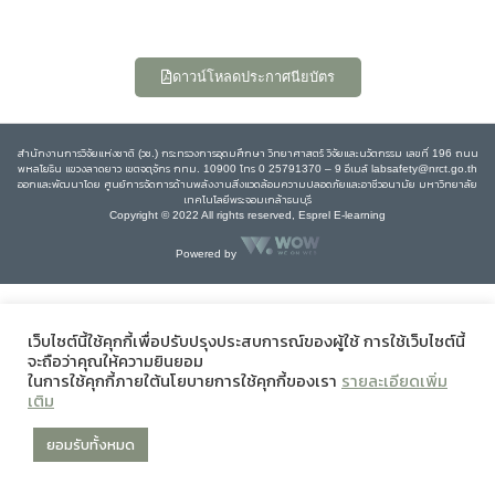
ดาวน์โหลดประกาศนียบัตร
สำนักงานการวิจัยแห่งชาติ (วช.) กระทรวงการอุดมศึกษา วิทยาศาสตร์ วิจัยและนวัตกรรม เลขที่ 196 ถนน
พหลโยธิน แขวงลาดยาว เขตจตุจักร กทม. 10900 โทร 0 25791370 – 9 อีเมล์ labsafety@nrct.go.th
ออกและพัฒนาโดย ศูนย์การจัดการด้านพลังงานสิ่งแวดล้อมความปลอดภัยและอาชีวอนามัย มหาวิทยาลัย
เทคโนโลยีพระจอมเกล้าธนบุรี
Copyright © 2022 All rights reserved, Esprel E-learning
Powered by
เว็บไซต์นี้ใช้คุกกี้เพื่อปรับปรุงประสบการณ์ของผู้ใช้ การใช้เว็บไซต์นี้
จะถือว่าคุณให้ความยินยอม
ในการใช้คุกกี้ภายใต้นโยบายการใช้คุกกี้ของเรา
รายละเอียดเพิ่ม
เติม
ยอมรับทั้งหมด